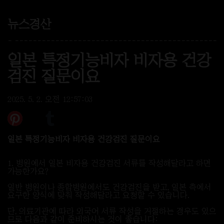
뉴스경산
-
-
-
-
-
-
-
-
-
-
-
-
-
-
-
-
-
-
-
-
-
-
-
-
-
-
-
-
-
-
-
-
-
-
-
-
-
-
-
-
-
-
-
-
-
-
-
일본 특정기능비자 비자용 건강
검진 질문이요
2025. 5. 2. 오전 12:57:03
일본 특정기능비자 비자용 건강검진 질문이요
1. 병원에서 일본 비자용 건강검진 서류를 작성해달라고 하면
가능한가요?
일반 병원이나 종합병원에서도 건강검진을 받고, 일본 측에서
요구한 양식에 맞춰 작성해달라고 요청할 수 있습니다.
단, 의료기관에 따라 외국어 서류 작성을 거절하는 경우도 있으
므로 다음과 같이 준비하시는 것이 좋습니다: